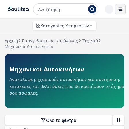
Άνο
Κατηγορίες Υπηρεσιών
Αρχική
Επαγγελματικός Κατάλογος
Τεχνικά
Μηχανικοί Αυτοκινήτων
Μηχανικοί Αυτοκινήτων
Ανακάλυψε μηχανικούς αυτοκινήτων για συντήρηση,
επισκευές και βελτιώσεις που θα κρατήσουν το όχημά
σου ασφαλές.
Όλα τα φίλτρα