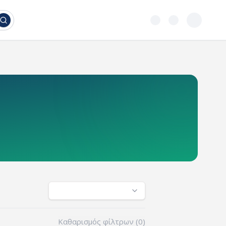
Καθαρισμός φίλτρων (
0
)