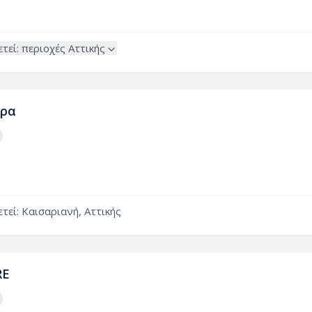
τεί:
περιοχές
Αττικής
ηρα
τεί: Καισαριανή, Αττικής
RE