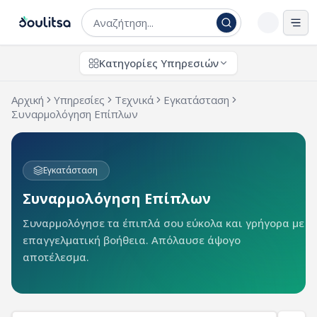
Άνο
Κατηγορίες Υπηρεσιών
Αρχική
Υπηρεσίες
Τεχνικά
Εγκατάσταση
Συναρμολόγηση Επίπλων
Εγκατάσταση
Συναρμολόγηση Επίπλων
Συναρμολόγησε τα έπιπλά σου εύκολα και γρήγορα με
επαγγελματική βοήθεια. Απόλαυσε άψογο
αποτέλεσμα.