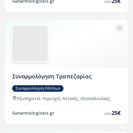
25
€
Sunarmologiseis.gr
από
Συναρμολόγηση Τραπεζαρίας
Συναρμολόγηση Επίπλων
Εξυπηρετεί:
περιοχές
Αττικής
,
Θεσσαλονίκης
25
€
Sunarmologiseis.gr
από