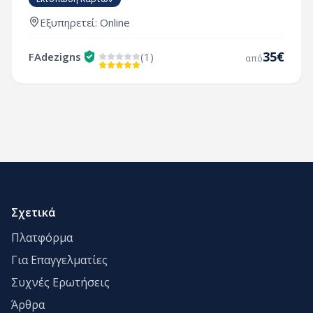
Εξυπηρετεί: Online
35
€
FAdezigns
(1)
από
Σχετικά
Πλατφόρμα
Για Επαγγελματίες
Συχνές Ερωτήσεις
Άρθρα