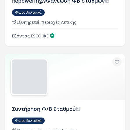
Repowering/Ανανέωση ΦΒ σταθμών
Φωτοβολταϊκά
Εξυπηρετεί:
περιοχές
Αττικής
Εξάντας ESCO ΙΚΕ
Συντήρηση Φ/Β Σταθμού
Φωτοβολταϊκά