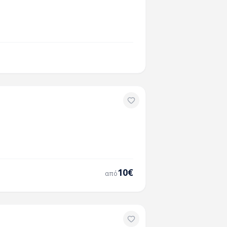
10
€
από