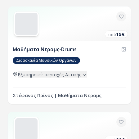
15
€
από
Μαθήματα Ντραμς-Drums
Διδασκαλία Μουσικών Οργάνων
Εξυπηρετεί:
περιοχές
Αττικής
Στέφανος Πρίνος | Μαθήματα Ντραμς