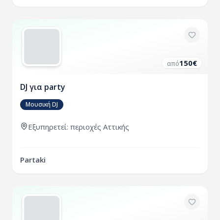
150
€
από
DJ για party
Μουσική DJ
Εξυπηρετεί:
περιοχές
Αττικής
Partaki