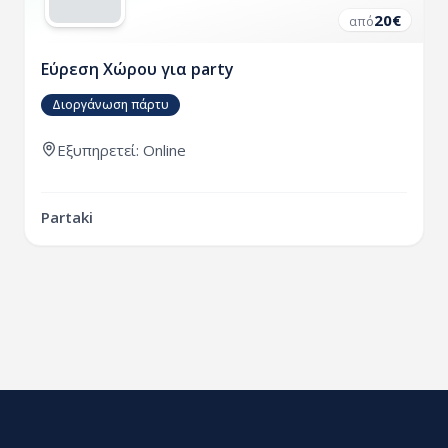
20
€
από
Εύρεση Χώρου για party
Διοργάνωση πάρτυ
Εξυπηρετεί: Online
Partaki