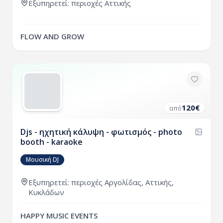
Εξυπηρετεί:
περιοχές
Αττικής
FLOW AND GROW
120
€
από
Djs - ηχητική κάλυψη - φωτισμός - photo
booth - karaoke
Μουσική DJ
Εξυπηρετεί:
περιοχές
Αργολίδας
,
Αττικής
,
Κυκλάδων
HAPPY MUSIC EVENTS