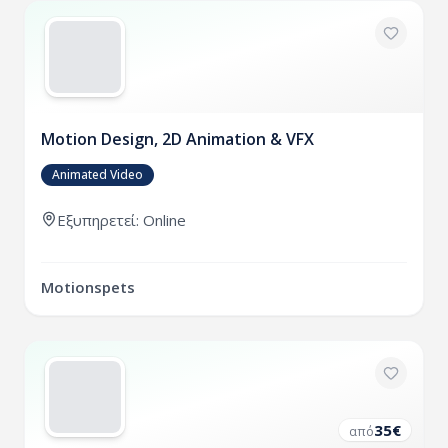
Motion Design, 2D Animation & VFX
Animated Video
Εξυπηρετεί: Online
Motionspets
35
€
από