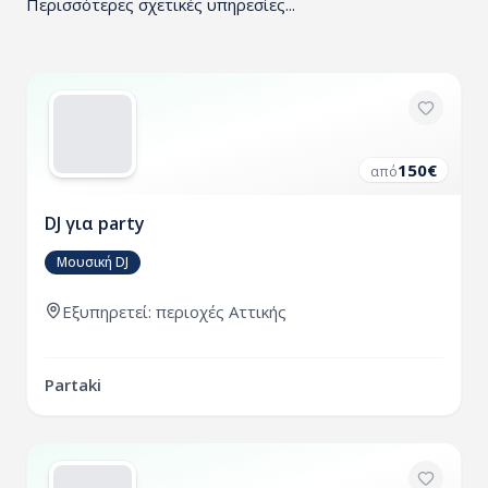
Περισσότερες σχετικές υπηρεσίες...
150
€
από
DJ για party
Μουσική DJ
Εξυπηρετεί:
περιοχές
Αττικής
Partaki