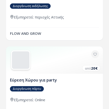
Διοργάνωση εκδήλωσης
Εξυπηρετεί:
περιοχές
Αττικής
FLOW AND GROW
20
€
από
Εύρεση Χώρου για party
Διοργάνωση πάρτυ
Εξυπηρετεί: Online