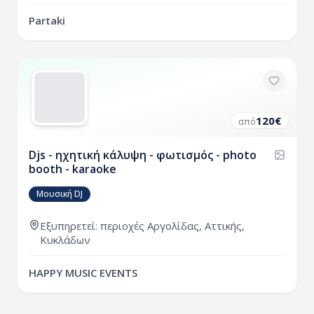
Partaki
120
€
από
Djs - ηχητική κάλυψη - φωτισμός - photo
booth - karaoke
Μουσική DJ
Εξυπηρετεί:
περιοχές
Αργολίδας
,
Αττικής
,
Κυκλάδων
HAPPY MUSIC EVENTS