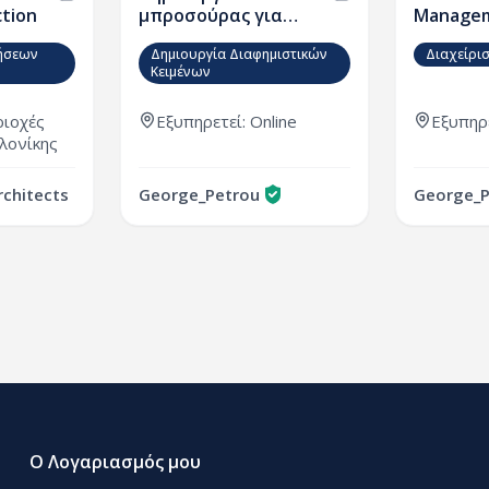
ction
μπροσούρας για
Managem
AIRBNB ή VRBO
Gold pac
ήσεων
Δημιουργία Διαφημιστικών
Διαχείρισ
Κειμένων
ριοχές
Εξυπηρετεί: Online
Εξυπηρε
λονίκης
rchitects
George_Petrou
Ο Λογαριασμός μου