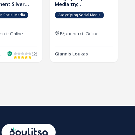
ent Silver
Media της
k
Επιχείρησής σας (και
η Social Media
Διαχείριση Social Media
Διαφήμιση)
τεί: Online
Εξυπηρετεί: Online
George_Petrou
(2)
Giannis Loukas