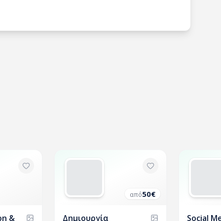
50
€
από
on &
Δημιουργία
Social M