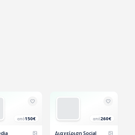
150
€
260
€
από
από
edia
Διαχείριση Social