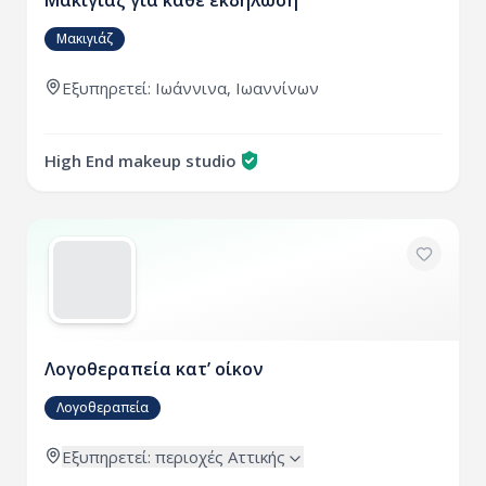
Μακιγιάζ για κάθε εκδήλωση
Μακιγιάζ
Εξυπηρετεί: Ιωάννινα, Ιωαννίνων
High End makeup studio
Λογοθεραπεία κατ’ οίκον
Λογοθεραπεία
Εξυπηρετεί:
περιοχές
Αττικής