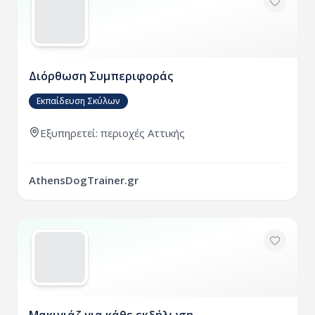
Διόρθωση Συμπεριφοράς
Εκπαίδευση Σκύλων
Εξυπηρετεί:
περιοχές
Αττικής
AthensDogTrainer.gr